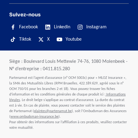
Suivez-nous
Facebook
LinkedIn
Instagram
Tiktok
X
Youtube
Siège : Boulevard Louis Mettewie 74-76, 1080 Molenbeek -
N° d’entreprise : 0411.815.280
Partenamut est l’agent d’assurance (n° OCM 5003c) pour « MLOZ Insurance »,
la SMA des Mutualités Libres (RPM Bruxelles, 422.189.629, agréé sous le n°
OCM 750/01 pour les branches 2 et 18). Vous pouvez trouver les fiches
d’information et les conditions générales de chaque produit ici :
Informations
légales
. Le droit belge s’applique au contrat d’assurance. La durée du contrat
est à vie. En cas de plainte, vous pouvez contacter soit le service des plaintes
de Partenamut (
plaintes@partenamut.be
), soit l’Ombudsman des Assurances
(
www.ombudsman-insurance.be
).
Pour obtenir des informations sur l’affiliation à ces produits, veuillez contacter
votre mutualité.