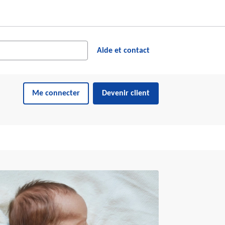
cher dans le site web
ésultats suggérés s'affichent dynamiquement sous le champ de reche
Aide et contact
Me connecter
Devenir client