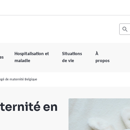
Recher
Les r
Hospitalisation et
Situations
À
es
maladie
de vie
propos
ngé de maternité Belgique
ternité en