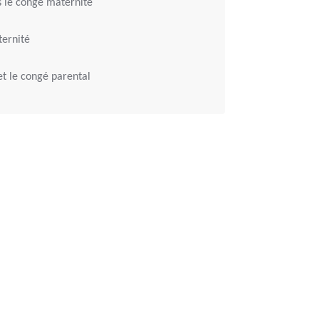
s le congé maternité
ternité
et le congé parental