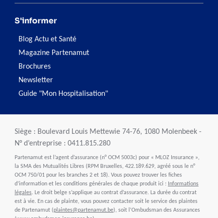
S'informer
Blog Actu et Santé
Magazine Partenamut
Brochures
Newsletter
Guide "Mon Hospitalisation"
Siège : Boulevard Louis Mettewie 74-76, 1080 Molenbeek -
N° d’entreprise : 0411.815.280
Partenamut est l’agent d’assurance (n° OCM 5003c) pour « MLOZ Insurance »,
la SMA des Mutualités Libres (RPM Bruxelles, 422.189.629, agréé sous le n°
OCM 750/01 pour les branches 2 et 18). Vous pouvez trouver les fiches
d’information et les conditions générales de chaque produit ici :
Informations
légales
. Le droit belge s’applique au contrat d’assurance. La durée du contrat
est à vie. En cas de plainte, vous pouvez contacter soit le service des plaintes
de Partenamut (
plaintes@partenamut.be
), soit l’Ombudsman des Assurances