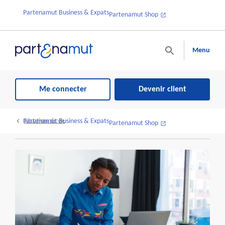
Partenamut Business & Expats
Partenamut Shop
Menu
Me connecter
Devenir client
Partenamut Business & Expats
Situations de vie
Partenamut Shop