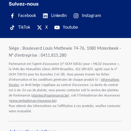
Suivez-nous
Facebook
LinkedIn
Instagram
TikTok
X
Youtube
Siège : Boulevard Louis Mettewie 74-76, 1080 Molenbeek -
N° d’entreprise : 0411.815.280
Partenamut est l’agent d’assurance (n° OCM 5003c) pour « MLOZ Insurance »,
la SMA des Mutualités Libres (RPM Bruxelles, 422.189.629, agréé sous le n°
OCM 750/01 pour les branches 2 et 18). Vous pouvez trouver les fiches
d’information et les conditions générales de chaque produit ici :
Informations
légales
. Le droit belge s’applique au contrat d’assurance. La durée du contrat
est à vie. En cas de plainte, vous pouvez contacter soit le service des plaintes
de Partenamut (
plaintes@partenamut.be
), soit l’Ombudsman des Assurances
(
www.ombudsman-insurance.be
).
Pour obtenir des informations sur l’affiliation à ces produits, veuillez contacter
votre mutualité.