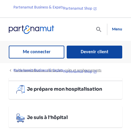
Partenamut Business & Expats
Partenamut Shop
Menu
Me connecter
Devenir client
Partenamut Business & Expats
Guide hospitalisation : démarches, coûts et remboursements
Partenamut Shop
Je prépare mon hospitalisation
Je suis à l'hôpital