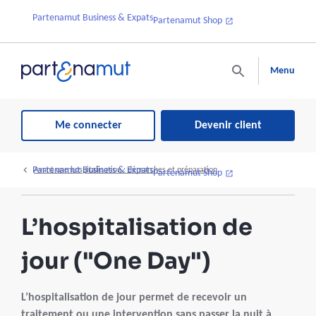
Partenamut Business & Expats
Partenamut Shop
Menu
Me connecter
Devenir client
Partenamut Business & Expats
Avant une hospitalisation : démarches et préparation
Partenamut Shop
L’hospitalisation de
jour ("One Day")
L’hospitalisation de jour permet de recevoir un
traitement ou une intervention sans passer la nuit à