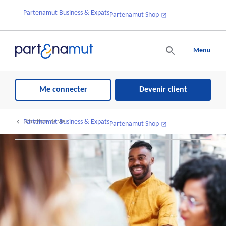
Partenamut Business & Expats
Partenamut Shop
Menu
Me connecter
Devenir client
Partenamut Business & Expats
Situations de vie
Partenamut Shop