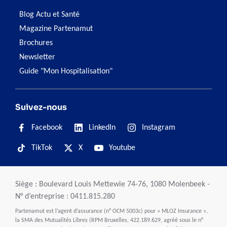
Blog Actu et Santé
Magazine Partenamut
Brochures
Newsletter
Guide "Mon Hospitalisation"
Suivez-nous
Facebook
LinkedIn
Instagram
TikTok
X
Youtube
Siège : Boulevard Louis Mettewie 74-76, 1080 Molenbeek -
N° d’entreprise : 0411.815.280
Partenamut est l’agent d’assurance (n° OCM 5003c) pour « MLOZ Insurance »,
la SMA des Mutualités Libres (RPM Bruxelles, 422.189.629, agréé sous le n°