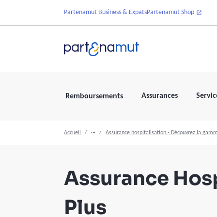
Partenamut Business & Expats
Partenamut Shop
Assurances
Servic
Remboursements
Accueil
···
Assurance hospitalisation - Découvrez la gamm
Assurance Hosp
Plus