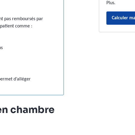
Plus.
Calculer ma
sont pas remboursés par
u patient comme :
ns
permet d’alléger
en chambre