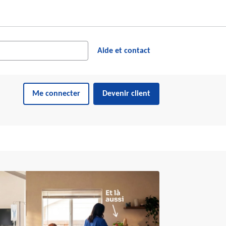
cher dans le site web
ésultats suggérés s'affichent dynamiquement sous le champ de reche
Aide et contact
Me connecter
Devenir client