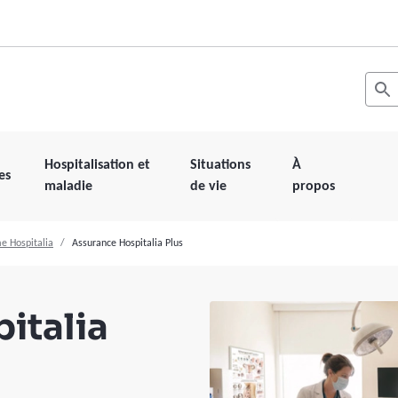
Recher
Les r
Hospitalisation et
Situations
À
es
maladie
de vie
propos
e Hospitalia
Assurance Hospitalia Plus
italia