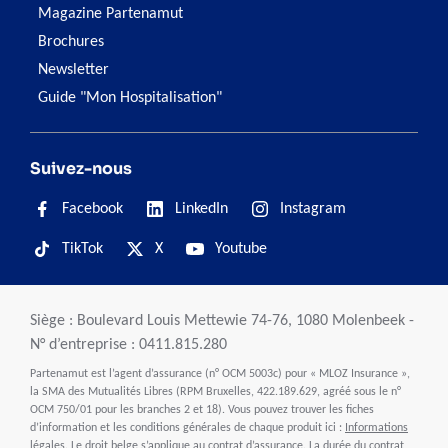
Magazine Partenamut
Brochures
Newsletter
Guide "Mon Hospitalisation"
Suivez-nous
Facebook
LinkedIn
Instagram
TikTok
X
Youtube
Siège : Boulevard Louis Mettewie 74-76, 1080 Molenbeek -
N° d’entreprise : 0411.815.280
Partenamut est l’agent d’assurance (n° OCM 5003c) pour « MLOZ Insurance »,
la SMA des Mutualités Libres (RPM Bruxelles, 422.189.629, agréé sous le n°
OCM 750/01 pour les branches 2 et 18). Vous pouvez trouver les fiches
d’information et les conditions générales de chaque produit ici :
Informations
légales
. Le droit belge s’applique au contrat d’assurance. La durée du contrat