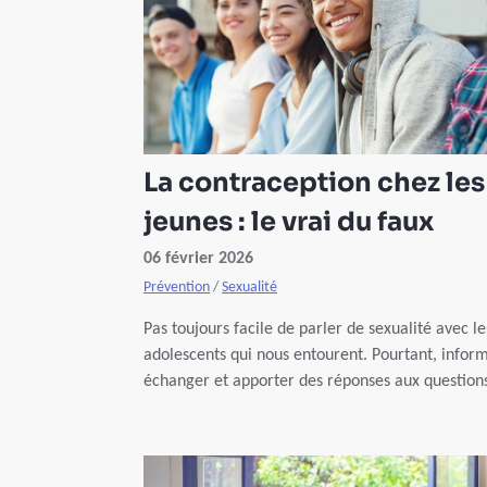
La contraception chez les
jeunes : le vrai du faux
06 février 2026
Prévention
/
Sexualité
Pas toujours facile de parler de sexualité avec le
adolescents qui nous entourent. Pourtant, inform
échanger et apporter des réponses aux question
qu’ils se posent reste le meilleur moyen de prév
le risque de grossesse non désirée et les maladi
sexuellement transmissibles. Une occasion de le
en parler grâce à cet article ?