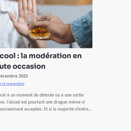
cool : la modération en
ute occasion
décembre 2025
é et prévention
cié à un moment de détente ou à une sortie
ive, l’alcool est pourtant une drogue même si
 socialement acceptée. Et si la majorité d’entre
 est capable d’avoir une consommation
onnable, d’autres par contre sont dans l’excès
 le risque de développer une addiction et de