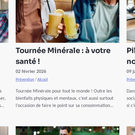
Tournée Minérale : à votre
Pi
santé !
no
02 février 2026
09 j
Prévention
/
Alcool
Prév
s
Tournée Minérale pour tout le monde ! Outre les
Dans
er,
bienfaits physiques et mentaux, c’est aussi surtout
soci
s
l’occasion de faire le point sur sa consommation
si c
enir
d’alcool et de découvrir une autre façon de boire
bien
es
grâce à de délicieuses recettes de mocktails.
vous
ur