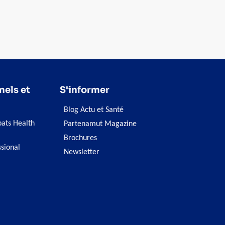
es soucis de santé.
nels et
S'informer
Blog Actu et Santé
pats Health
Partenamut Magazine
Brochures
ssional
Newsletter