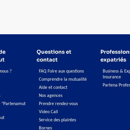
contribue à l’équilibre global de votre santé.
grav
de
Questions et
Profession
ut
contact
expatriés
nous ?
FAQ Foire aux questions
Business & Ex
Insurance
Comprendre la mutualité
Partena Profe
Aide et contact
s
Nos agences
 "Partenamut
Prendre rendez-vous
Video Call
ut
Service des plaintes
Bornes