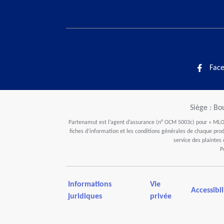
Fac
Siège : Bo
Partenamut est l’agent d’assurance (n° OCM 5003c) pour « MLOZ
fiches d’information et les conditions générales de chaque produ
service des plaintes
P
Informations
Vie
Accessibil
juridiques
privée