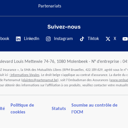
Partenariats
Suivez-nous
ebook
LinkedIn
Instagram
Tiktok
X
ulevard Louis Mettewie 74-76, 1080 Molenbeek - N° d’entreprise : 0
 Insurance », la SMA des Mutualités Libres (RPM Bruxelles, 422.189.629, agréé sous le n° 
it ici :
Informations légales
. Le droit belge s’applique au contrat d’assurance. La durée du c
 de Partenamut (
plaintes@partenamut.be
), soit l’Ombudsman des Assurances (
www.ombuds
our obtenir des informations sur l’affiliation à ces produits, veuillez contacter votre mutualit
Politique de
Soumise au contrôle de
ité
Statuts
cookies
l'OCM