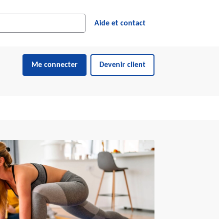
cher dans le site web
ésultats suggérés s'affichent dynamiquement sous le champ de reche
Aide et contact
Me connecter
Devenir client