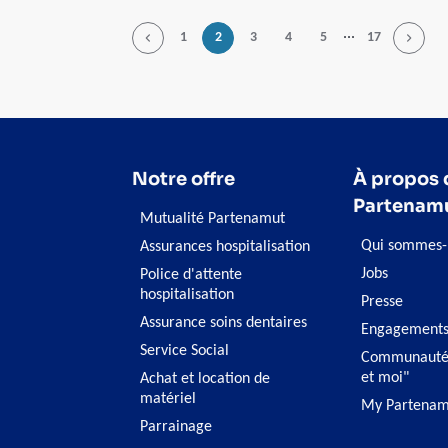
Page
...
1
2
3
4
5
17
Notre offre
À propos 
Partenam
Mutualité Partenamut
Qui sommes-
Assurances hospitalisation
Jobs
Police d'attente
hospitalisation
Presse
Assurance soins dentaires
Engagement
Service Social
Communauté
et moi"
Achat et location de
matériel
My Partenam
Parrainage