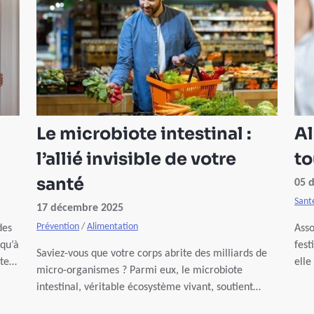
Le microbiote intestinal :
Al
l’allié invisible de votre
to
santé
05 
Sant
17 décembre 2025
Prévention
/
Alimentation
des
Asso
 qu’à
fest
Saviez-vous que votre corps abrite des milliards de
stes
elle
micro-organismes ? Parmi eux, le microbiote
nous
intestinal, véritable écosystème vivant, soutient
rais
votre digestion, renforce votre immunité et
avec