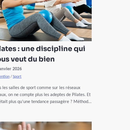
lates : une discipline qui
us veut du bien
anvier 2026
ention
/
Sport
 les salles de sport comme sur les réseaux
aux, on ne compte plus les adeptes de Pilates. Et
’était plus qu’une tendance passagère ? Méthode,
faits, limites, découvrez si le Pilates est fait pour
.