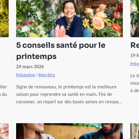
5 conseils santé pour le
Re
printemps
19 f
Prév
24 mars 2026
Prévention
/
Bien-être
Le s
vous
iter
Signe de renouveau, le printemps est la meilleure
à de
n du
saison pour reprendre sa santé en main. Fini de
som
cocooner, on repart sur des bases saines en revoyant
ses habitudes de vie afin de retrouver l’énergie et
l’équilibre.