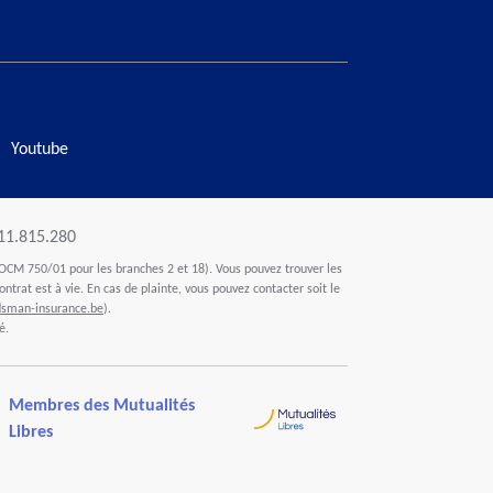
Youtube
411.815.280
OCM 750/01 pour les branches 2 et 18). Vous pouvez trouver les
ontrat est à vie. En cas de plainte, vous pouvez contacter soit le
man-insurance.be
).
é.
Membres des Mutualités
Libres