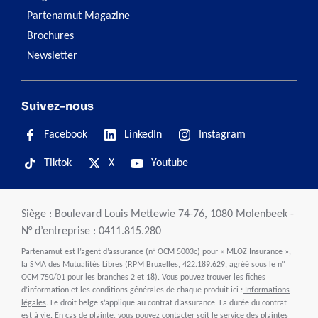
Partenamut Magazine
Brochures
Newsletter
Suivez-nous
Facebook
LinkedIn
Instagram
Tiktok
X
Youtube
Siège : Boulevard Louis Mettewie 74-76, 1080 Molenbeek -
N° d’entreprise : 0411.815.280
Partenamut est l’agent d’assurance (n° OCM 5003c) pour « MLOZ Insurance »,
la SMA des Mutualités Libres (RPM Bruxelles, 422.189.629, agréé sous le n°
OCM 750/01 pour les branches 2 et 18). Vous pouvez trouver les fiches
d’information et les conditions générales de chaque produit ici :
Informations
légales
. Le droit belge s’applique au contrat d’assurance. La durée du contrat
est à vie. En cas de plainte, vous pouvez contacter soit le service des plaintes