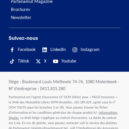
Partenamut Magazine
Brochures
Newsletter
Suivez-nous
Facebook
LinkedIn
Instagram
Tiktok
X
Youtube
Siège : Boulevard Louis Mettewie 74-76, 1080 Molenbeek -
N° d’entreprise : 0411.815.280
Partenamut est l’agent d’assurance (n° OCM 5003c) pour « MLOZ Insurance »,
la SMA des Mutualités Libres (RPM Bruxelles, 422.189.629, agréé sous le n°
OCM 750/01 pour les branches 2 et 18). Vous pouvez trouver les fiches
d’information et les conditions générales de chaque produit ici :
Informations
légales
. Le droit belge s’applique au contrat d’assurance. La durée du contrat
est à vie. En cas de plainte, vous pouvez contacter soit le service des plaintes
de Partenamut (
plaintes@partenamut.be
), soit l’Ombudsman des Assurances