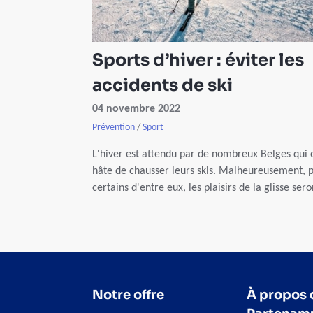
Sports d’hiver : éviter les
accidents de ski
04 novembre 2022
Prévention
/
Sport
L'hiver est attendu par de nombreux Belges qui 
hâte de chausser leurs skis. Malheureusement, 
certains d'entre eux, les plaisirs de la glisse sero
de courte durée. Accident de ski, voire
rapatriement, comment éviter les mauvaises
surprises ? Checklist des précautions à prendre 
partir en toute sécurité !
Notre offre
À propos 