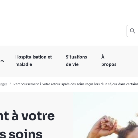
Recher
Les r
Hospitalisation et
Situations
À
es
maladie
de vie
propos
anger
Remboursement à votre retour après des soins reçus lors d'un séjour dans certain
 à votre
s soins