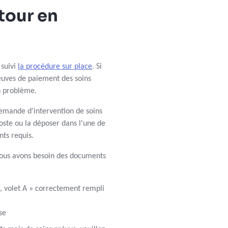
etour en
 suivi
la procédure sur place
. Si
reuves de paiement des soins
n problème.
emande d'intervention de soins
poste ou la déposer dans l'une de
ts requis.
ous avons besoin des documents
r, volet A » correctement rempli
se