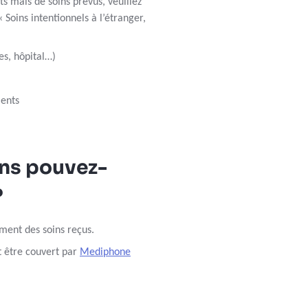
nts mais de soins prévus, veuillez
 Soins intentionnels à l’étranger,
es, hôpital…)
ments
ons pouvez-
?
ment des soins reçus.
t être couvert par
Mediphone