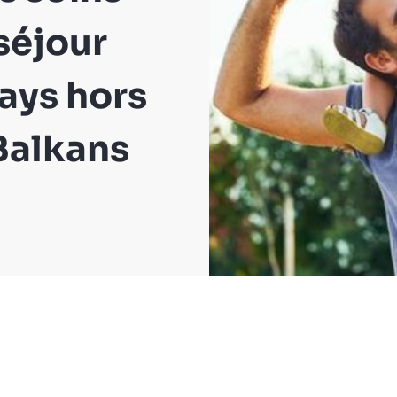
 séjour
ays hors
Balkans