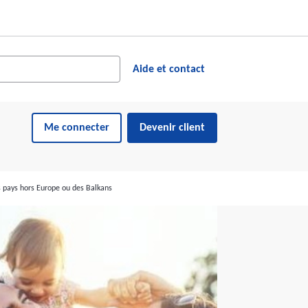
cher dans le site web
ésultats suggérés s'affichent dynamiquement sous le champ de reche
Aide et contact
Me connecter
Devenir client
s pays hors Europe ou des Balkans