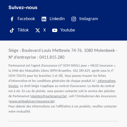
Suivez-nous
Facebook
LinkedIn
Instagram
Tiktok
X
Youtube
Siège : Boulevard Louis Mettewie 74-76, 1080 Molenbeek -
N° d’entreprise : 0411.815.280
Partenamut est l’agent d’assurance (n° OCM 5003c) pour « MLOZ Insurance »,
la SMA des Mutualités Libres (RPM Bruxelles, 422.189.629, agréé sous le n°
OCM 750/01 pour les branches 2 et 18). Vous pouvez trouver les fiches
d’information et les conditions générales de chaque produit ici :
Informations
légales
. Le droit belge s’applique au contrat d’assurance. La durée du contrat
est à vie. En cas de plainte, vous pouvez contacter soit le service des plaintes
de Partenamut (
plaintes@partenamut.be
), soit l’Ombudsman des Assurances
(
www.ombudsman-insurance.be
).
Pour obtenir des informations sur l’affiliation à ces produits, veuillez contacter
votre mutualité.