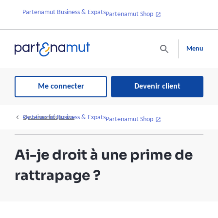
Partenamut Business & Expats
Partenamut Shop
Menu
Me connecter
Devenir client
Partenamut Business & Expats
Questions fréquentes
Partenamut Shop
Ai-je droit à une prime de
rattrapage ?