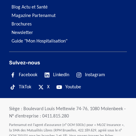
Blog Actu et Santé
Magazine Partenamut
Brochures
Newsletter
Guide "Mon Hospitalisation"
Suivez-nous
Facebook
LinkedIn
Instagram
TikTok
X
Youtube
Siège : Boulevard Louis Mettewie 74-76, 1080 Molenbeek -
N° d’entreprise : 0411.815.280
Partenamut est l’agent d’assurance (n° OCM 5003c) pour « MLOZ Insurance »,
la SMA des Mutualités Libres (RPM Bruxelles, 422.189.629, agréé sous le n°