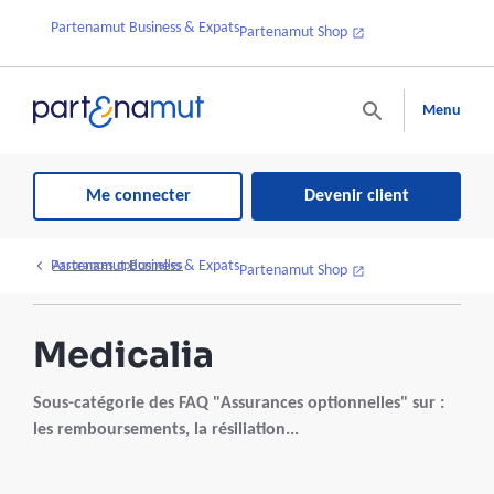
Partenamut Business & Expats
Partenamut Shop
Menu
Me connecter
Devenir client
Partenamut Business & Expats
Assurances optionnelles
Partenamut Shop
Medicalia
Sous-catégorie des FAQ "Assurances optionnelles" sur :
les remboursements, la résiliation...