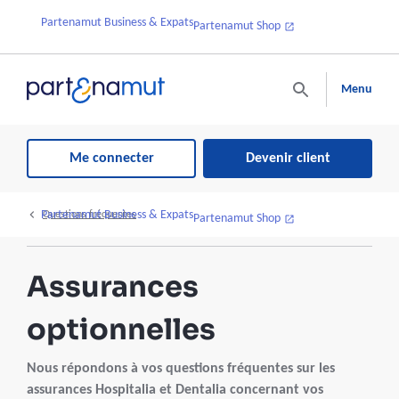
Partenamut Business & Expats
Partenamut Shop
Menu
Me connecter
Devenir client
Partenamut Business & Expats
Questions fréquentes
Partenamut Shop
Assurances
optionnelles
Nous répondons à vos questions fréquentes sur les
assurances Hospitalia et Dentalia concernant vos