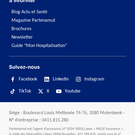
S'informer
Blog Actu et Santé
Magazine Partenamut
Brochures
Newsletter
Guide "Mon Hospitalisation"
Suivez-nous
Facebook
LinkedIn
Instagram
TikTok
X
Youtube
Siège : Boulevard Louis Mettewie 74-76, 1080 Molenbeek -
N° d’entreprise : 0411.815.280
Partenamut est l’agent d’assurance (n° OCM 5003c) pour « MLOZ Insurance »,
la SMA des Mutualités Libres (RPM Bruxelles, 422.189.629, agréé sous le n°