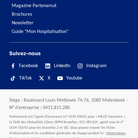
Magazine Partenamut
Brochures
Newsletter
Guide "Mon Hospitalisation"
Suivez-nous
Facebook
LinkedIn
Instagram
TikTok
X
Youtube
Siège : Boulevard Louis Mettewie 74-76, 1080 Molenbeek -
N° d’entreprise : 0411.815.280
Partenamut est l’agent d’assurance (n° OCM 5003c) pour « MLOZ Insurance »,
la SMA des Mutualités Libres (RPM Bruxelles, 422.189.629, agréé sous le n°
OCM 750/01 pour les branches 2 et 18). Vous pouvez trouver les fiches
d’information et les conditions générales de chaque produit ici :
Informations