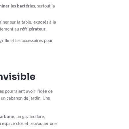
miner les bactéries
, surtout la
aîner sur la table, exposés à la
iatement au
réfrigérateur
.
rille
et les accessoires pour
nvisible
es pourraient avoir l’idée de
u un cabanon de jardin. Une
carbone
, un gaz inodore,
n espace clos et provoquer une