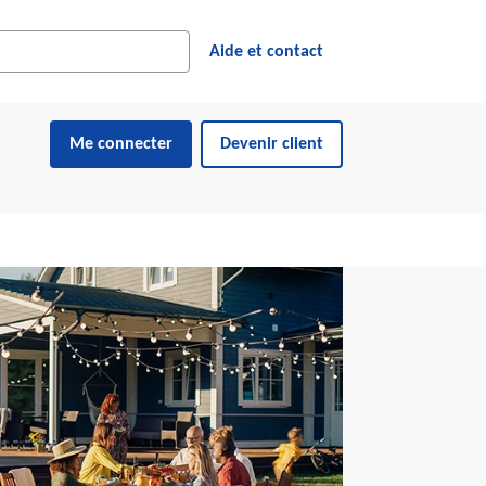
cher dans le site web
ésultats suggérés s'affichent dynamiquement sous le champ de reche
Aide et contact
Me connecter
Devenir client