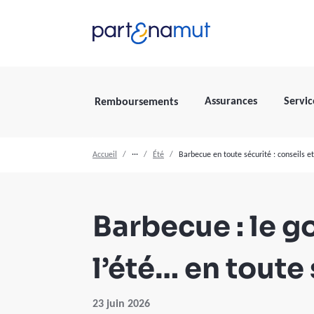
Assurances
Servic
Remboursements
Accueil
···
Été
Barbecue en toute sécurité : conseils et
Barbecue : le g
l’été… en toute
23 juin 2026