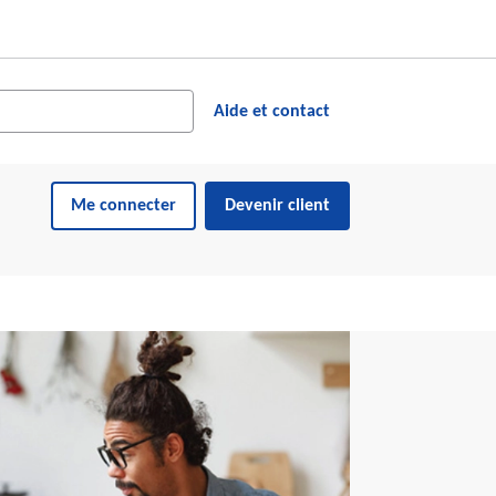
cher dans le site web
ésultats suggérés s'affichent dynamiquement sous le champ de reche
Aide et contact
Me connecter
Devenir client