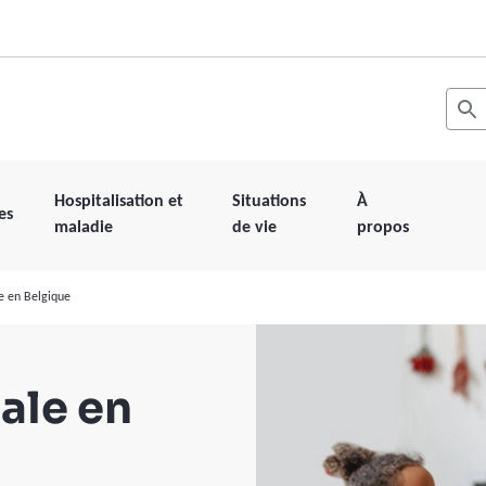
Recher
Les r
Hospitalisation et
Situations
À
es
maladie
de vie
propos
le en Belgique
iale en