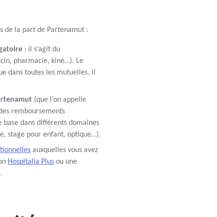
 de la part de Partenamut :
gatoire
: il s’agit du
in, pharmacie, kiné…). Le
 dans toutes les mutuelles, il
artenamut
(que l’on appelle
t des remboursements
e base dans différents domaines
ie, stage pour enfant, optique…).
tionnelles
auxquelles vous avez
ion
Hospitalia Plus
ou une
.