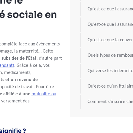
ne le
Qu’est-ce que l’assuran
é sociale en
Qu’est-ce que l’assura
Qu’est-ce que la couve
 complète face aux évènements
hômage, la maternité… Cette
Quels types de rembou
s
subsides de l’État
, d’autre part
endants
. Grâce à cela, vos
Qui verse les indemnité
in, médicaments,
s et un revenu de
Qu’est-ce qu’un titulai
apacité de travail. Pour être
 affilié.e à une
mutualité ou
le versement des
Comment s’inscrire ch