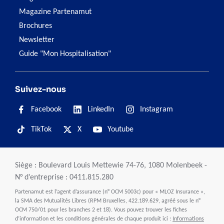
Magazine Partenamut
Brochures
Newsletter
Guide "Mon Hospitalisation"
Suivez-nous
Facebook
LinkedIn
Instagram
TikTok
X
Youtube
Siège : Boulevard Louis Mettewie 74-76, 1080 Molenbeek -
N° d’entreprise : 0411.815.280
Partenamut est l’agent d’assurance (n° OCM 5003c) pour « MLOZ Insurance »,
la SMA des Mutualités Libres (RPM Bruxelles, 422.189.629, agréé sous le n°
OCM 750/01 pour les branches 2 et 18). Vous pouvez trouver les fiches
d’information et les conditions générales de chaque produit ici :
Informations