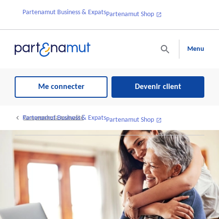
Partenamut Business & Expats
Partenamut Shop
Menu
Me connecter
Devenir client
Partenamut Business & Expats
Comprendre la mutualité
Partenamut Shop