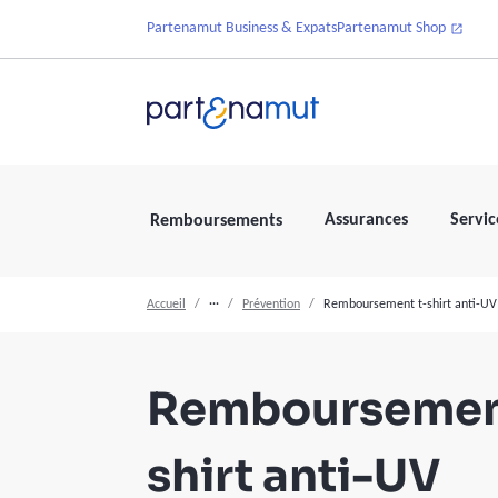
Partenamut Business & Expats
Partenamut Shop
Assurances
Servic
Remboursements
Accueil
···
Prévention
Remboursement t-shirt anti-UV 
Remboursemen
shirt anti-UV