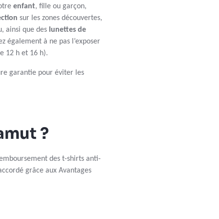
otre
enfant
, fille ou garçon,
ection
sur les zones découvertes,
u, ainsi que des
lunettes de
ez également à ne pas l’exposer
e 12 h et 16 h).
re garantie pour éviter les
amut ?
remboursement des t-shirts anti-
accordé grâce aux Avantages