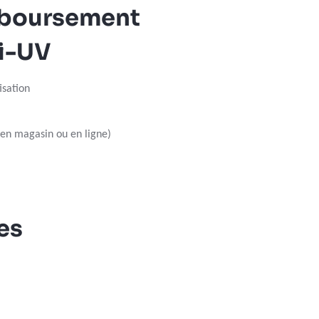
mboursement
ti-UV
isation
(en magasin ou en ligne)
es