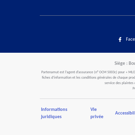
Face
Siège : Bo
Partenamut est l’agent d’assurance (n° OCM 5003c) pour « MLOZ
fiches d’information et les conditions générales de chaque produ
service des plaintes
P
Informations
Vie
Accessibil
juridiques
privée