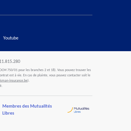
Youtube
411.815.280
OCM 750/01 pour les branches 2 et 18). Vous pouvez trouver les
ontrat est à vie. En cas de plainte, vous pouvez contacter soit le
man-insurance.be
).
é.
Membres des Mutualités
Libres