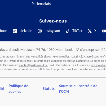
Partenariats
Suivez-nous
book
LinkedIn
Instagram
TikTok
X
ulevard Louis Mettewie 74-76, 1080 Molenbeek - N° d’entreprise : 0
 Insurance », la SMA des Mutualités Libres (RPM Bruxelles, 422.189.629, agréé sous le n° 
it ici :
Informations légales
. Le droit belge s’applique au contrat d’assurance. La durée du c
 de Partenamut (
plaintes@partenamut.be
), soit l’Ombudsman des Assurances (
www.ombuds
our obtenir des informations sur l’affiliation à ces produits, veuillez contacter votre mutualit
Politique de
Soumise au contrôle de
ité
Statuts
cookies
l'OCM