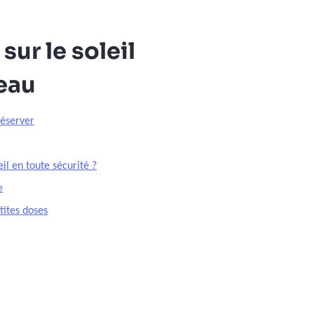
sur le soleil
peau
réserver
il en toute sécurité ?
e
tites doses