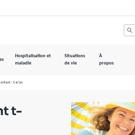
Recher
Les r
Hospitalisation et
Situations
À
es
maladie
de vie
propos
enfant : 5 €/an
t t-