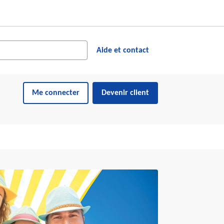
cher dans le site web
ésultats suggérés s'affichent dynamiquement sous le champ de reche
Aide et contact
Me connecter
Devenir client