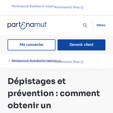
Partenamut Business & Expats
Partenamut Shop
Menu
Me connecter
Devenir client
Partenamut Business & Expats
Dépistages et consultations préventives
Partenamut Shop
Dépistages et
prévention : comment
obtenir un