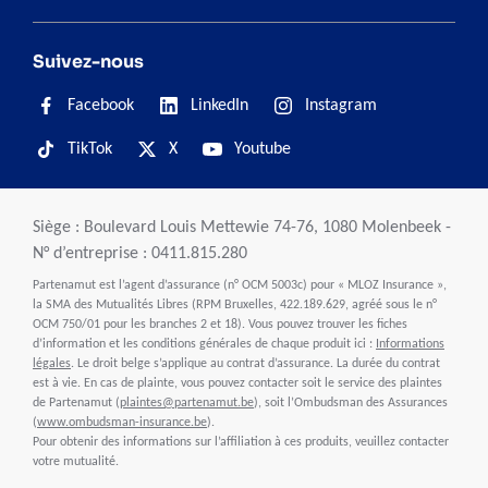
Suivez-nous
Facebook
LinkedIn
Instagram
TikTok
X
Youtube
Siège : Boulevard Louis Mettewie 74-76, 1080 Molenbeek -
N° d’entreprise : 0411.815.280
Partenamut est l’agent d’assurance (n° OCM 5003c) pour « MLOZ Insurance »,
la SMA des Mutualités Libres (RPM Bruxelles, 422.189.629, agréé sous le n°
OCM 750/01 pour les branches 2 et 18). Vous pouvez trouver les fiches
d’information et les conditions générales de chaque produit ici :
Informations
légales
. Le droit belge s’applique au contrat d’assurance. La durée du contrat
est à vie. En cas de plainte, vous pouvez contacter soit le service des plaintes
de Partenamut (
plaintes@partenamut.be
), soit l’Ombudsman des Assurances
(
www.ombudsman-insurance.be
).
Pour obtenir des informations sur l’affiliation à ces produits, veuillez contacter
votre mutualité.