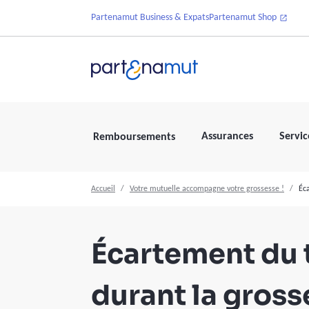
Partenamut Business & Expats
Partenamut Shop
Assurances
Servic
Remboursements
Accueil
Votre mutuelle accompagne votre grossesse !
Éca
Écartement du t
durant la gross