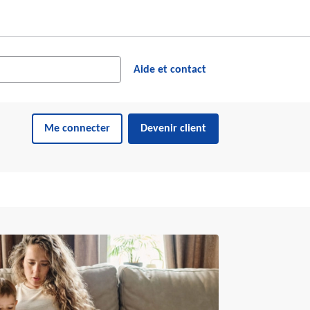
cher dans le site web
ésultats suggérés s'affichent dynamiquement sous le champ de reche
Aide et contact
Me connecter
Devenir client