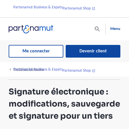
Partenamut Business & Expats
Partenamut Shop
Menu
Me connecter
Devenir client
Partenamut Business & Expats
Questions fréquentes
Partenamut Shop
Signature électronique :
modifications, sauvegarde
et signature pour un tiers