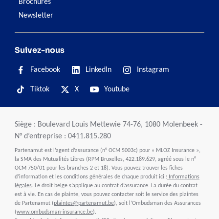
Brochures
Newsletter
Suivez-nous
Facebook
LinkedIn
Instagram
Tiktok
X
Youtube
Siège : Boulevard Louis Mettewie 74-76, 1080 Molenbeek -
N° d’entreprise : 0411.815.280
Partenamut est l’agent d’assurance (n° OCM 5003c) pour « MLOZ Insurance »,
la SMA des Mutualités Libres (RPM Bruxelles, 422.189.629, agréé sous le n°
OCM 750/01 pour les branches 2 et 18). Vous pouvez trouver les fiches
d’information et les conditions générales de chaque produit ici :
Informations
légales
. Le droit belge s’applique au contrat d’assurance. La durée du contrat
est à vie. En cas de plainte, vous pouvez contacter soit le service des plaintes
de Partenamut (
plaintes@partenamut.be
), soit l’Ombudsman des Assurances
(
www.ombudsman-insurance.be
).