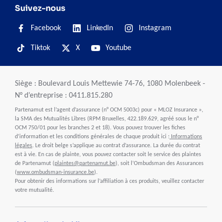
Suivez-nous
Facebook
LinkedIn
Instagram
Tiktok
X
Youtube
Siège : Boulevard Louis Mettewie 74-76, 1080 Molenbeek -
N° d’entreprise : 0411.815.280
Partenamut est l’agent d’assurance (n° OCM 5003c) pour « MLOZ Insurance »,
la SMA des Mutualités Libres (RPM Bruxelles, 422.189.629, agréé sous le n°
OCM 750/01 pour les branches 2 et 18). Vous pouvez trouver les fiches
d’information et les conditions générales de chaque produit ici :
Informations
légales
. Le droit belge s’applique au contrat d’assurance. La durée du contrat
est à vie. En cas de plainte, vous pouvez contacter soit le service des plaintes
de Partenamut (
plaintes@partenamut.be
), soit l’Ombudsman des Assurances
(
www.ombudsman-insurance.be
).
Pour obtenir des informations sur l’affiliation à ces produits, veuillez contacter
votre mutualité.