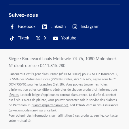
Suivez-nous
Facebook
LinkedIn
Instagram
Tiktok
X
Youtube
Siège : Boulevard Louis Mettewie 74-76, 1080 Molenbeek -
N° d’entreprise : 0411.815.280
Partenamut est l’agent d’assurance (n° OCM 5003c) pour « MLOZ Insurance »,
la SMA des Mutualités Libres (RPM Bruxelles, 422.189.629, agréé sous le n°
OCM 750/01 pour les branches 2 et 18). Vous pouvez trouver les fiches
d’information et les conditions générales de chaque produit ici :
Informations
légales
. Le droit belge s’applique au contrat d’assurance. La durée du contrat
est à vie. En cas de plainte, vous pouvez contacter soit le service des plaintes
de Partenamut (
plaintes@partenamut.be
), soit l’Ombudsman des Assurances
(
www.ombudsman-insurance.be
).
Pour obtenir des informations sur l’affiliation à ces produits, veuillez contacter
votre mutualité.