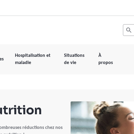
Recher
Les r
Hospitalisation et
Situations
À
es
maladie
de vie
propos
trition
nombreuses réductions chez nos