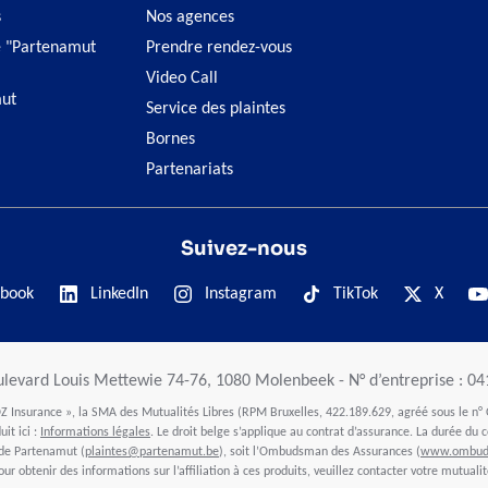
s
Nos agences
 "Partenamut
Prendre rendez-vous
Video Call
ut
Service des plaintes
Bornes
Partenariats
Suivez-nous
book
LinkedIn
Instagram
TikTok
X
ulevard Louis Mettewie 74-76, 1080 Molenbeek - N° d’entreprise : 0
 Insurance », la SMA des Mutualités Libres (RPM Bruxelles, 422.189.629, agréé sous le n° 
it ici :
Informations légales
. Le droit belge s’applique au contrat d’assurance. La durée du c
 de Partenamut (
plaintes@partenamut.be
), soit l’Ombudsman des Assurances (
www.ombuds
our obtenir des informations sur l’affiliation à ces produits, veuillez contacter votre mutualit