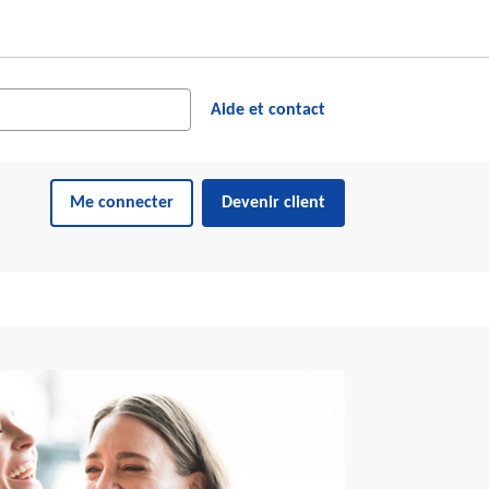
cher dans le site web
ésultats suggérés s'affichent dynamiquement sous le champ de reche
Aide et contact
Me connecter
Devenir client