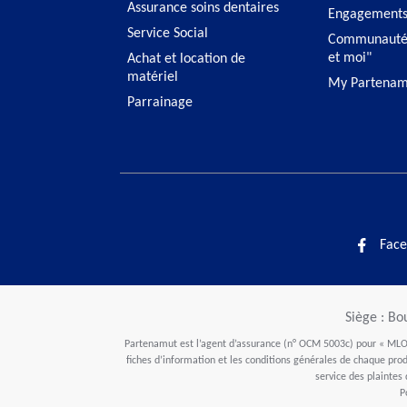
Assurance soins dentaires
Engagement
Service Social
Communauté
et moi"
Achat et location de
matériel
My Partenam
Parrainage
Face
Siège : Bo
Partenamut est l’agent d’assurance (n° OCM 5003c) pour « MLOZ
fiches d’information et les conditions générales de chaque produ
service des plaintes
P