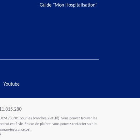
Guide "Mon Hospitalisation"
Youtube
411.815.280
OCM 750/01 pour les branches 2 et 18). Vous pouvez trouver les
ontrat est à vie. En cas de plainte, vous pouvez contacter soit le
man-insurance.be
).
é.