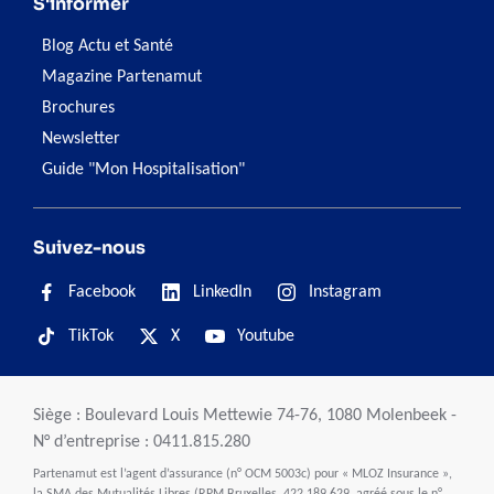
S'informer
Blog Actu et Santé
Magazine Partenamut
Brochures
Newsletter
Guide "Mon Hospitalisation"
Suivez-nous
Facebook
LinkedIn
Instagram
TikTok
X
Youtube
Siège : Boulevard Louis Mettewie 74-76, 1080 Molenbeek -
N° d’entreprise : 0411.815.280
Partenamut est l’agent d’assurance (n° OCM 5003c) pour « MLOZ Insurance »,