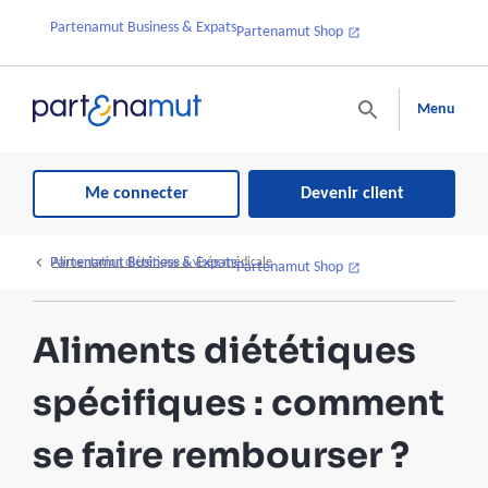
Partenamut Business & Expats
Partenamut Shop
Menu
Me connecter
Devenir client
Partenamut Business & Expats
Alimentation diététique à visée médicale
Partenamut Shop
Aliments diététiques
spécifiques : comment
se faire rembourser ?