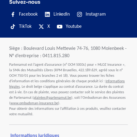
Suivez-nous
Facebook
LinkedIn
Instagram
TikTok
X
Youtube
Siège : Boulevard Louis Mettewie 74-76, 1080 Molenbeek -
N° d’entreprise : 0411.815.280
Partenamut est l’agent d’assurance (n° OCM 5003c) pour « MLOZ Insurance »,
la SMA des Mutualités Libres (RPM Bruxelles, 422.189.629, agréé sous le n°
OCM 750/01 pour les branches 2 et 18). Vous pouvez trouver les fiches
d’information et les conditions générales de chaque produit ici :
Informations
légales
. Le droit belge s’applique au contrat d’assurance. La durée du contrat
est à vie. En cas de plainte, vous pouvez contacter soit le service des plaintes
de Partenamut (
plaintes@partenamut.be
), soit l’Ombudsman des Assurances
(
www.ombudsman-insurance.be
).
Pour obtenir des informations sur l’affiliation à ces produits, veuillez contacter
votre mutualité.
Informations juridiques