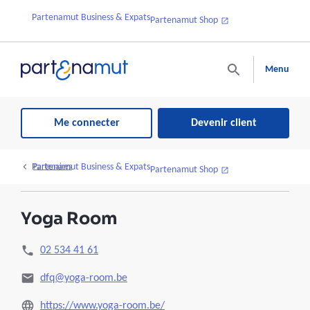
Partenamut Business & Expats
Partenamut Shop
Menu
Me connecter
Devenir client
Partenamut Business & Expats
Partenaires
Partenamut Shop
Yoga Room
02 534 41 61
dfq@yoga-room.be
https://www.yoga-room.be/