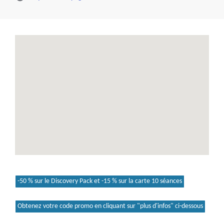
-50 % sur le Discovery Pack et -15 % sur la carte 10 séances
Obtenez votre code promo en cliquant sur "plus d'infos" ci-dessous