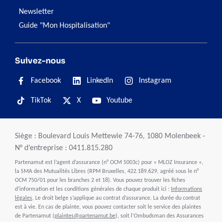
Newsletter
Guide "Mon Hospitalisation"
Suivez-nous
Facebook
LinkedIn
Instagram
TikTok
X
Youtube
Siège : Boulevard Louis Mettewie 74-76, 1080 Molenbeek -
N° d’entreprise : 0411.815.280
Partenamut est l’agent d’assurance (n° OCM 5003c) pour « MLOZ Insurance »,
la SMA des Mutualités Libres (RPM Bruxelles, 422.189.629, agréé sous le n°
OCM 750/01 pour les branches 2 et 18). Vous pouvez trouver les fiches
d’information et les conditions générales de chaque produit ici :
Informations
légales
. Le droit belge s’applique au contrat d’assurance. La durée du contrat
est à vie. En cas de plainte, vous pouvez contacter soit le service des plaintes
de Partenamut (
plaintes@partenamut.be
), soit l’Ombudsman des Assurances