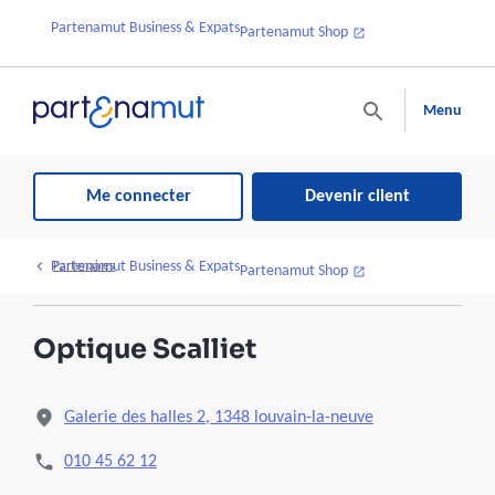
Partenamut Business & Expats
Partenamut Shop
Menu
Me connecter
Devenir client
Partenamut Business & Expats
Partenaires
Partenamut Shop
Optique Scalliet
Galerie des halles 2, 1348 louvain-la-neuve
010 45 62 12