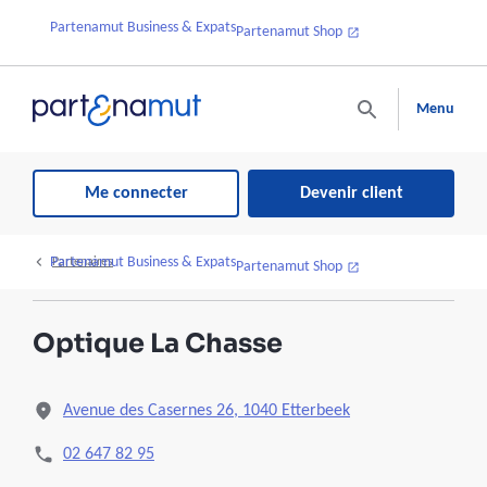
Partenamut Business & Expats
Partenamut Shop
Menu
Me connecter
Devenir client
Partenamut Business & Expats
Partenaires
Partenamut Shop
Optique La Chasse
Avenue des Casernes 26, 1040 Etterbeek
02 647 82 95