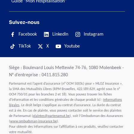
Guide "Mon Hospitalisation"
Suivez-nous
Facebook
LinkedIn
Instagram
TikTok
X
Youtube
Siège : Boulevard Louis Mettewie 74-76, 1080 Molenbeek -
N° d’entreprise : 0411.815.280
Partenamut est l’agent d’assurance (n° OCM 5003c) pour « MLOZ Insurance »,
la SMA des Mutualités Libres (RPM Bruxelles, 422.189.629, agréé sous le n°
OCM 750/01 pour les branches 2 et 18). Vous pouvez trouver les fiches
d’information et les conditions générales de chaque produit ici :
Informations
légales
. Le droit belge s’applique au contrat d’assurance. La durée du contrat
est à vie. En cas de plainte, vous pouvez contacter soit le service des plaintes
de Partenamut (
plaintes@partenamut.be
), soit l’Ombudsman des Assurances
(
www.ombudsman-insurance.be
).
Pour obtenir des informations sur l’affiliation à ces produits, veuillez contacter
votre mutualité.