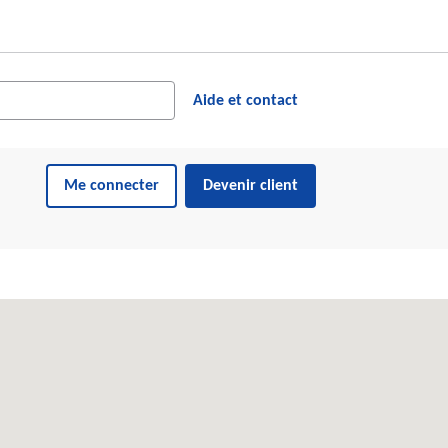
cher dans le site web
ésultats suggérés s'affichent dynamiquement sous le champ de reche
Aide et contact
Me connecter
Devenir client