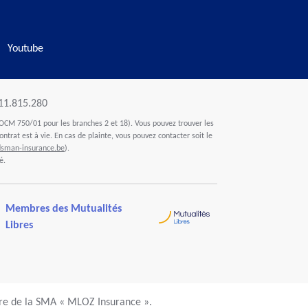
Youtube
411.815.280
OCM 750/01 pour les branches 2 et 18). Vous pouvez trouver les
ontrat est à vie. En cas de plainte, vous pouvez contacter soit le
man-insurance.be
).
é.
Membres des Mutualités
Libres
ire de la SMA « MLOZ Insurance ».