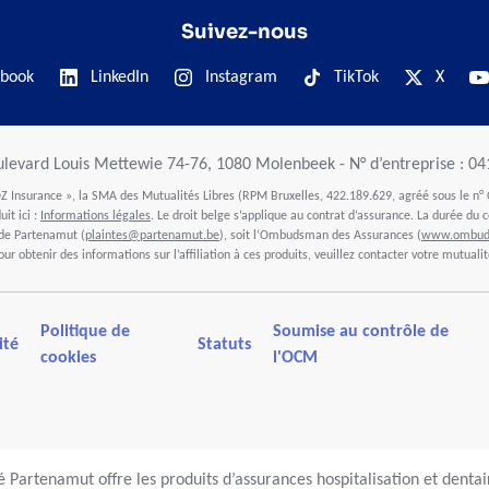
Suivez-nous
book
LinkedIn
Instagram
TikTok
X
ulevard Louis Mettewie 74-76, 1080 Molenbeek - N° d’entreprise : 0
 Insurance », la SMA des Mutualités Libres (RPM Bruxelles, 422.189.629, agréé sous le n° 
it ici :
Informations légales
. Le droit belge s’applique au contrat d’assurance. La durée du c
 de Partenamut (
plaintes@partenamut.be
), soit l’Ombudsman des Assurances (
www.ombuds
our obtenir des informations sur l’affiliation à ces produits, veuillez contacter votre mutualit
Politique de
Soumise au contrôle de
ité
Statuts
cookies
l'OCM
 Partenamut offre les produits d’assurances hospitalisation et denta