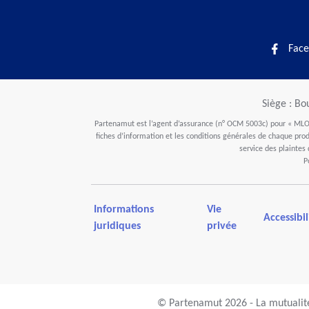
Face
Siège : Bo
Partenamut est l’agent d’assurance (n° OCM 5003c) pour « MLOZ
fiches d’information et les conditions générales de chaque produ
service des plaintes
P
Informations
Vie
Accessibil
juridiques
privée
© Partenamut 2026 - La mutualité