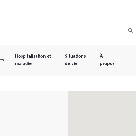
Recher
Les r
Hospitalisation et
Situations
À
es
maladie
de vie
propos