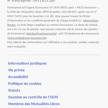
N° d’entreprise : 0411.815.280
Partenamut est l’agent d’assurance (n° OCM 5003c) pour « MLOZ Insurance »,
la SMA des Mutualités Libres (RPM Bruxelles, 422.189.629, agréé sous le n°
OCM 750/01 pour les branches 2 et 18). Vous pouvez trouver les fiches
d’information et les conditions générales de chaque produit ici :
Informations
légales
. Le droit belge s’applique au contrat d’assurance. La durée du contrat
est à vie. En cas de plainte, vous pouvez contacter soit le service des plaintes
de Partenamut (
plaintes@partenamut.be
), soit l’Ombudsman des Assurances
(
www.ombudsman-insurance.be
).
Pour obtenir des informations sur l’affiliation à ces produits, veuillez contacter
votre mutualité.
Informations juridiques
Vie privée
Accessibilité
Politique de cookies
Statuts
Soumise au contrôle de l'OCM
Membres des Mutualités Libres