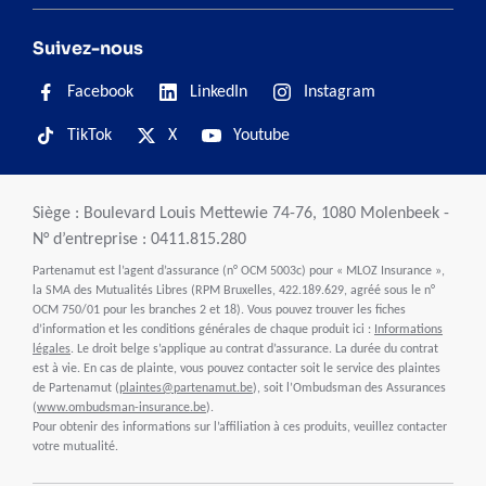
Suivez-nous
Facebook
LinkedIn
Instagram
TikTok
X
Youtube
Siège : Boulevard Louis Mettewie 74-76, 1080 Molenbeek -
N° d’entreprise : 0411.815.280
Partenamut est l’agent d’assurance (n° OCM 5003c) pour « MLOZ Insurance »,
la SMA des Mutualités Libres (RPM Bruxelles, 422.189.629, agréé sous le n°
OCM 750/01 pour les branches 2 et 18). Vous pouvez trouver les fiches
d’information et les conditions générales de chaque produit ici :
Informations
légales
. Le droit belge s’applique au contrat d’assurance. La durée du contrat
est à vie. En cas de plainte, vous pouvez contacter soit le service des plaintes
de Partenamut (
plaintes@partenamut.be
), soit l’Ombudsman des Assurances
(
www.ombudsman-insurance.be
).
Pour obtenir des informations sur l’affiliation à ces produits, veuillez contacter
votre mutualité.