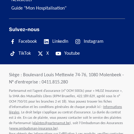
Newsletter
Guide "Mon Hospitalisation"
Suivez-nous
Facebook
LinkedIn
Instagram
TikTok
X
Youtube
Siège : Boulevard Louis Mettewie 74-76, 1080 Molenbeek -
N° d’entreprise : 0411.815.280
Partenamut est l’agent d’assurance (n° OCM 5003c) pour « MLOZ Insurance »,
la SMA des Mutualités Libres (RPM Bruxelles, 422.189.629, agréé sous le n°
OCM 750/01 pour les branches 2 et 18). Vous pouvez trouver les fiches
d’information et les conditions générales de chaque produit ici :
Informations
légales
. Le droit belge s’applique au contrat d’assurance. La durée du contrat
est à vie. En cas de plainte, vous pouvez contacter soit le service des plaintes
de Partenamut (
plaintes@partenamut.be
), soit l’Ombudsman des Assurances
(
www.ombudsman-insurance.be
).