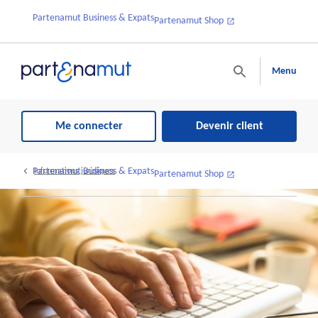
Partenamut Business & Expats
Partenamut Shop
Menu
Me connecter
Devenir client
Partenamut Business & Expats
Informations juridiques
Partenamut Shop