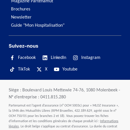
Magazine Partenamut
Brochures
Newsletter
Guide "Mon Hospitalisation"
Suivez-nous
Facebook
LinkedIn
Instagram
TikTok
X
Youtube
Siège : Boulevard Louis Mettewie 74-76, 1080 Molenbeek -
N° d’entreprise : 0411.815.280
Partenamut est l’agent d’assurance (n° OCM 5003c) pour « MLOZ Insurance »,
la SMA des Mutualités Libres (RPM Bruxelles, 422.189.629, agréé sous le n°
OCM 750/01 pour les branches 2 et 18). Vous pouvez trouver les fiches
d’information et les conditions générales de chaque produit ici :
Informations
légales
. Le droit belge s’applique au contrat d’assurance. La durée du contrat