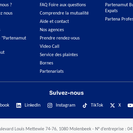
nous ?
FAQ Foire aux questions
Partenamut Bu
Expats
ez nous
Comprendre la mutualité
Partena Profe
Aide et contact
s
Nos agences
 "Partenamut
Prendre rendez-vous
Video Call
ut
Service des plaintes
Bornes
Partenariats
Suivez-nous
book
LinkedIn
Instagram
TikTok
X
ulevard Louis Mettewie 74-76, 1080 Molenbeek - N° d’entreprise : 0