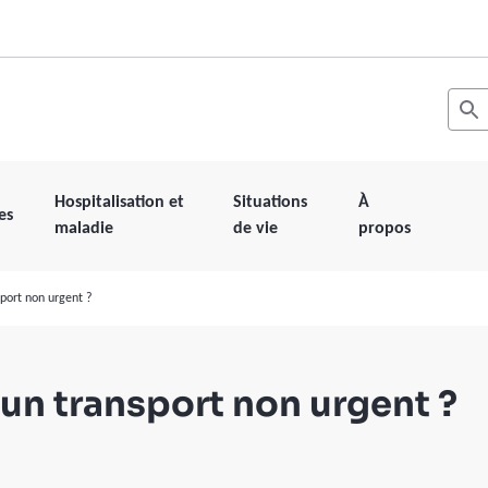
Recher
Les r
Hospitalisation et
Situations
À
es
maladie
de vie
propos
port non urgent ?
n transport non urgent ?