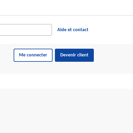
cher dans le site web
ésultats suggérés s'affichent dynamiquement sous le champ de reche
Aide et contact
Me connecter
Devenir client