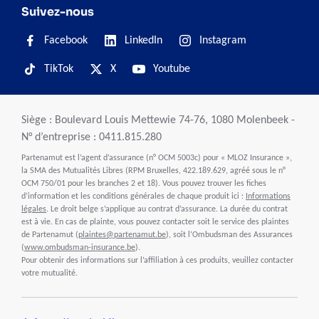
Suivez-nous
Facebook
LinkedIn
Instagram
TikTok
X
Youtube
Siège : Boulevard Louis Mettewie 74-76, 1080 Molenbeek -
N° d’entreprise : 0411.815.280
Partenamut est l’agent d’assurance (n° OCM 5003c) pour « MLOZ Insurance »,
la SMA des Mutualités Libres (RPM Bruxelles, 422.189.629, agréé sous le n°
OCM 750/01 pour les branches 2 et 18). Vous pouvez trouver les fiches
d’information et les conditions générales de chaque produit ici :
Informations
légales
. Le droit belge s’applique au contrat d’assurance. La durée du contrat
est à vie. En cas de plainte, vous pouvez contacter soit le service des plaintes
de Partenamut (
plaintes@partenamut.be
), soit l’Ombudsman des Assurances
(
www.ombudsman-insurance.be
).
Pour obtenir des informations sur l’affiliation à ces produits, veuillez contacter
votre mutualité.