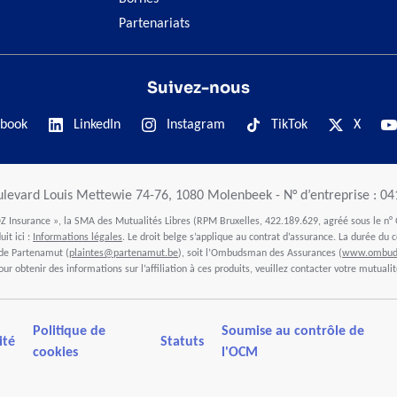
Partenariats
Suivez-nous
book
LinkedIn
Instagram
TikTok
X
ulevard Louis Mettewie 74-76, 1080 Molenbeek - N° d’entreprise : 0
 Insurance », la SMA des Mutualités Libres (RPM Bruxelles, 422.189.629, agréé sous le n° 
it ici :
Informations légales
. Le droit belge s’applique au contrat d’assurance. La durée du c
 de Partenamut (
plaintes@partenamut.be
), soit l’Ombudsman des Assurances (
www.ombuds
our obtenir des informations sur l’affiliation à ces produits, veuillez contacter votre mutualit
Politique de
Soumise au contrôle de
ité
Statuts
cookies
l'OCM