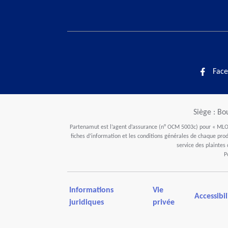
Face
Siège : Bo
Partenamut est l’agent d’assurance (n° OCM 5003c) pour « MLOZ
fiches d’information et les conditions générales de chaque produ
service des plaintes
P
Informations
Vie
Accessibil
juridiques
privée