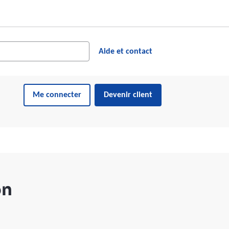
cher dans le site web
ésultats suggérés s'affichent dynamiquement sous le champ de reche
Aide et contact
Me connecter
Devenir client
on