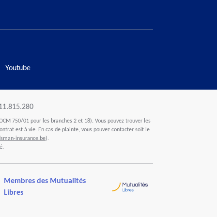
Youtube
411.815.280
OCM 750/01 pour les branches 2 et 18). Vous pouvez trouver les
ontrat est à vie. En cas de plainte, vous pouvez contacter soit le
man-insurance.be
).
é.
Membres des Mutualités
Libres