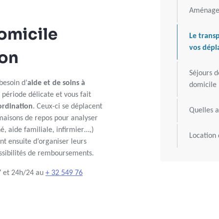
Aménagem
domicile
Le trans
vos dépl
ion
Séjours d
 besoin d’
aide et de soins à
domicile
période délicate et vous fait
ordination
. Ceux-ci se déplacent
Quelles a
s maisons de repos pour analyser
é, aide familiale, infirmier…,)
Location 
ent ensuite d’organiser leurs
possibilités de remboursements.
/7 et 24h/24 au
+ 32 549 76