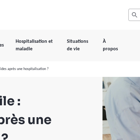
Recher
Les r
Hospitalisation et
Situations
À
es
maladie
de vie
propos
aides après une hospitalisation ?
le :
près une
 ?