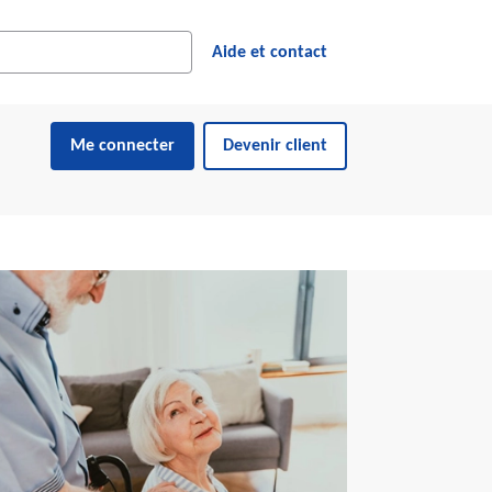
cher dans le site web
ésultats suggérés s'affichent dynamiquement sous le champ de reche
Aide et contact
Me connecter
Devenir client