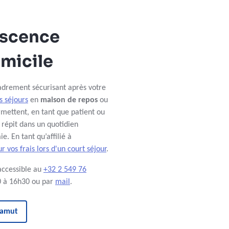
escence
omicile
cadrement sécurisant après votre
s séjours
en
maison de repos
ou
rmettent, en tant que patient ou
 répit dans un quotidien
. En tant qu’affilié à
vos frais lors d'un court séjour
.
accessible au
+32 2 549 76
30 à 16h30 ou par
mail
.
namut