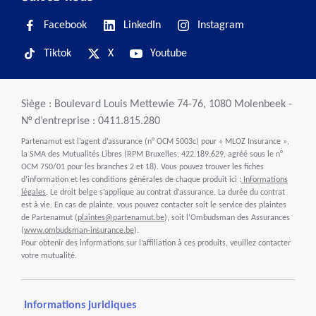
Facebook
LinkedIn
Instagram
Tiktok
X
Youtube
Siège : Boulevard Louis Mettewie 74-76, 1080 Molenbeek -
N° d’entreprise : 0411.815.280
Partenamut est l’agent d’assurance (n° OCM 5003c) pour « MLOZ Insurance »,
la SMA des Mutualités Libres (RPM Bruxelles, 422.189.629, agréé sous le n°
OCM 750/01 pour les branches 2 et 18). Vous pouvez trouver les fiches
d’information et les conditions générales de chaque produit ici :
Informations
légales
. Le droit belge s’applique au contrat d’assurance. La durée du contrat
est à vie. En cas de plainte, vous pouvez contacter soit le service des plaintes
de Partenamut (
plaintes@partenamut.be
), soit l’Ombudsman des Assurances
(
www.ombudsman-insurance.be
).
Pour obtenir des informations sur l’affiliation à ces produits, veuillez contacter
votre mutualité.
Informations juridiques