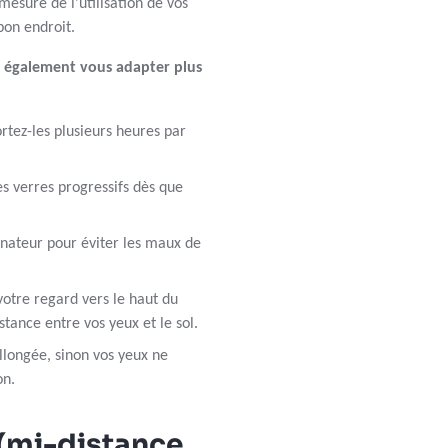
mesure de l’utilisation de vos
bon endroit.
z également vous adapter plus
rtez-les plusieurs heures par
des verres progressifs dès que
nateur pour éviter les maux de
otre regard vers le haut du
istance entre vos yeux et le sol.
allongée, sinon vos yeux ne
on.
 (mi-distance