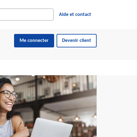
cher dans le site web
ésultats suggérés s'affichent dynamiquement sous le champ de reche
Aide et contact
Me connecter
Devenir client