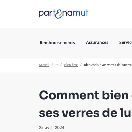
Assurances
Servic
Remboursements
Accueil
···
Bien-être
Bien choisir vos verres de lunette
Comment bien 
ses verres de l
25 avril 2024