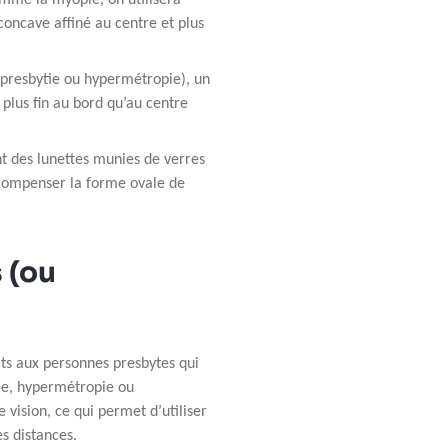
comme la myopie, on utilisera
concave affiné au centre et plus
(presbytie ou hypermétropie), un
plus fin au bord qu’au centre
t des lunettes munies de verres
 compenser la forme ovale de
 (ou
its aux personnes presbytes qui
ie, hypermétropie ou
 vision, ce qui permet d’utiliser
es distances.