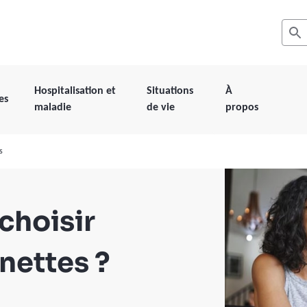
Recher
Les r
Hospitalisation et
Situations
À
es
maladie
de vie
propos
s
choisir
unettes ?