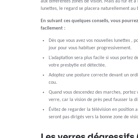
aux différentes zones de vision. Mais au fur et à 
lunettes, le regard se placera naturellement au 
En suivant ces quelques conseils, vous pourre
facilement :
Dès que vous avez vos nouvelles lunettes , po
jour pour vous habituer progressivement.
L’adaptation sera plus facile si vous portez 
votre presbytie est détectée.
Adoptez une posture correcte devant un ordi
cou.
Quand vous descendez des marches, portez v
verre, car la vision de près peut fausser la d
Évitez de regarder la télévision en position 
seront pas dirigés vers la bonne zone de visi
Les verres dégressifs