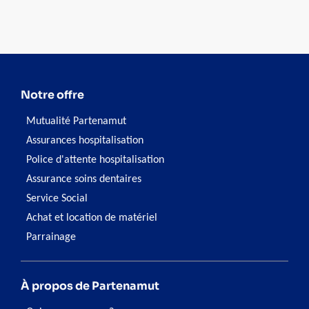
occidentaux. Selon les experts, cette hospitalisation plus
courte est tout à fait raisonnable d'un point de vue
médical, à condition que de bons soins postnatals soient
prévus pour les femmes qui en ont besoin.
Notre offre
Mutualité Partenamut
Assurances hospitalisation
Police d'attente hospitalisation
Assurance soins dentaires
Service Social
Achat et location de matériel
Parrainage
À propos de Partenamut