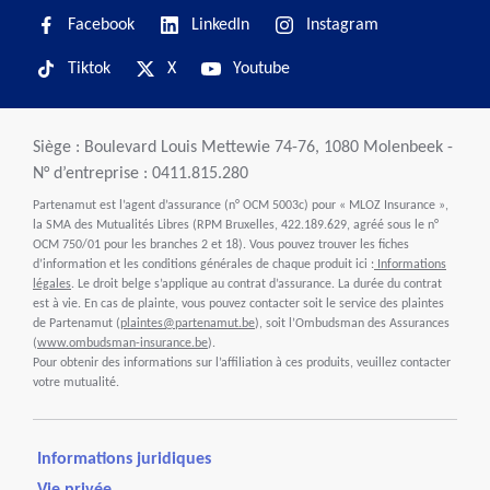
Facebook
LinkedIn
Instagram
Tiktok
X
Youtube
Siège : Boulevard Louis Mettewie 74-76, 1080 Molenbeek -
N° d’entreprise : 0411.815.280
Partenamut est l’agent d’assurance (n° OCM 5003c) pour « MLOZ Insurance »,
la SMA des Mutualités Libres (RPM Bruxelles, 422.189.629, agréé sous le n°
OCM 750/01 pour les branches 2 et 18). Vous pouvez trouver les fiches
d’information et les conditions générales de chaque produit ici :
Informations
légales
. Le droit belge s’applique au contrat d’assurance. La durée du contrat
est à vie. En cas de plainte, vous pouvez contacter soit le service des plaintes
de Partenamut (
plaintes@partenamut.be
), soit l’Ombudsman des Assurances
(
www.ombudsman-insurance.be
).
Pour obtenir des informations sur l’affiliation à ces produits, veuillez contacter
votre mutualité.
Informations juridiques