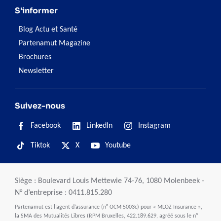
S'informer
Blog Actu et Santé
Partenamut Magazine
Brochures
Newsletter
Suivez-nous
Facebook
LinkedIn
Instagram
Tiktok
X
Youtube
Siège : Boulevard Louis Mettewie 74-76, 1080 Molenbeek -
N° d’entreprise : 0411.815.280
Partenamut est l’agent d’assurance (n° OCM 5003c) pour « MLOZ Insurance »,
la SMA des Mutualités Libres (RPM Bruxelles, 422.189.629, agréé sous le n°