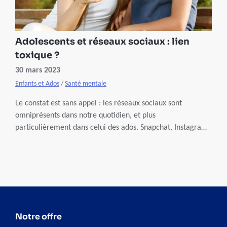
Adolescents et réseaux sociaux : lien
toxique ?
30 mars 2023
Enfants et Ados
/
Santé mentale
Le constat est sans appel : les réseaux sociaux sont
omniprésents dans notre quotidien, et plus
particulièrement dans celui des ados. Snapchat, Instagram,
YouTube, TikTok, … les médias centrés sur l’image ont la
cote ! Leur utilisation chez les jeunes n’est pourtant pas
sans danger. Comment les protéger des risques liés à ces
médias ? Quel est l’impact sur leur santé mentale ? Focus
sur un monde virtuel où tout est loin d’être parfait !
Notre offre