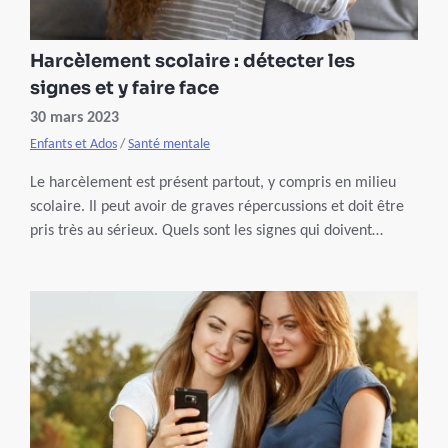
Harcèlement scolaire : détecter les
signes et y faire face
30 mars 2023
Enfants et Ados
/
Santé mentale
Le harcèlement est présent partout, y compris en milieu
scolaire. Il peut avoir de graves répercussions et doit être
pris très au sérieux. Quels sont les signes qui doivent
alerter ? Comment aider un enfant qui en est victime ?
Pour tenter de comprendre ce phénomène inquiétant, nous
avons interviewé Tatiana Djekic, psychologue et
professeure agrégée en psychopédagogie.