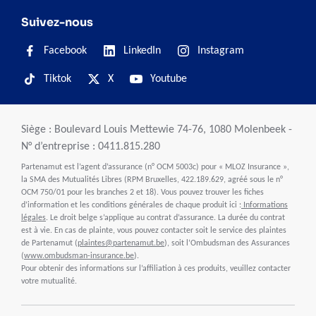
Suivez-nous
Facebook
LinkedIn
Instagram
Tiktok
X
Youtube
Siège : Boulevard Louis Mettewie 74-76, 1080 Molenbeek -
N° d’entreprise : 0411.815.280
Partenamut est l’agent d’assurance (n° OCM 5003c) pour « MLOZ Insurance »,
la SMA des Mutualités Libres (RPM Bruxelles, 422.189.629, agréé sous le n°
OCM 750/01 pour les branches 2 et 18). Vous pouvez trouver les fiches
d’information et les conditions générales de chaque produit ici :
Informations
légales
. Le droit belge s’applique au contrat d’assurance. La durée du contrat
est à vie. En cas de plainte, vous pouvez contacter soit le service des plaintes
de Partenamut (
plaintes@partenamut.be
), soit l’Ombudsman des Assurances
(
www.ombudsman-insurance.be
).
Pour obtenir des informations sur l’affiliation à ces produits, veuillez contacter
votre mutualité.