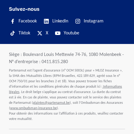
Suivez-nous
Facebook
LinkedIn
Instagram
Tiktok
X
Youtube
Siège : Boulevard Louis Mettewie 74-76, 1080 Molenbeek -
N° d’entreprise : 0411.815.280
Partenamut est l’agent d’assurance (n° OCM 5003c) pour « MLOZ Insurance »,
la SMA des Mutualités Libres (RPM Bruxelles, 422.189.629, agréé sous le n°
OCM 750/01 pour les branches 2 et 18). Vous pouvez trouver les fiches
d’information et les conditions générales de chaque produit ici :
Informations
légales
. Le droit belge s’applique au contrat d’assurance. La durée du contrat
est à vie. En cas de plainte, vous pouvez contacter soit le service des plaintes
de Partenamut (
plaintes@partenamut.be
), soit l’Ombudsman des Assurances
(
www.ombudsman-insurance.be
).
Pour obtenir des informations sur l’affiliation à ces produits, veuillez contacter
votre mutualité.