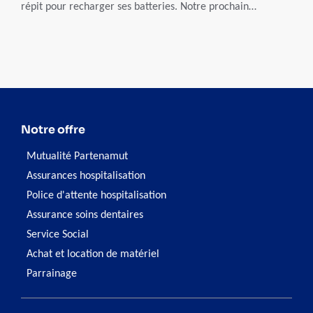
répit pour recharger ses batteries. Notre prochain
webinaire vous apprendra à lâcher-prise à l’aide
d’exercices psycho-corporels vous permettant de passer un
moment relaxant avec la personne aidée.
Notre offre
Mutualité Partenamut
Assurances hospitalisation
Police d'attente hospitalisation
Assurance soins dentaires
Service Social
Achat et location de matériel
Parrainage